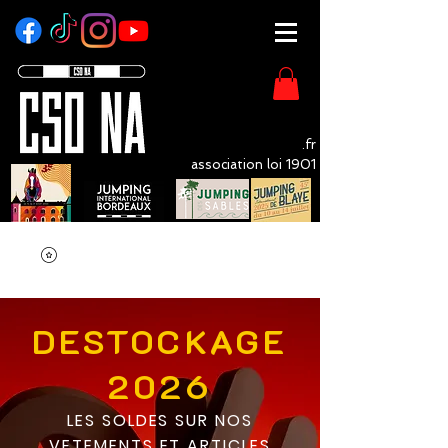
CSO - NA
.fr
association loi 1901
LivOrganisation Compétition Equestre
DESTOCKAGE
2026
LES SOLDES SUR NOS
VETEMENTS ET ARTICLES